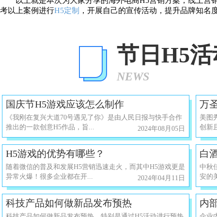
以上就是本次为大家分享的
海外电商
H5营销
方案，线上营
考以上案例进行
H5定制
，开展自己的宣传活动，提升品牌知名
节日H5
NEWS
国庆节H5游戏应该怎么制作
万
《我刚在复兴大道70号遇见了你》是由人民日报与快手合作
美图
推出的一款创意H5作品，旨...
创新且
2024年08月05日
H5游戏的优势有哪些？
白酒
随着微信的普及和发展H5营销迅速走火，而其中H5游戏更是
中秋
异常火爆！很多企业都在开...
安的
2024年04月11日
科技产品如何做新品发布预热
内部
科技产品如何做新品发布预热，特别是通过H5活动进行预热
企业