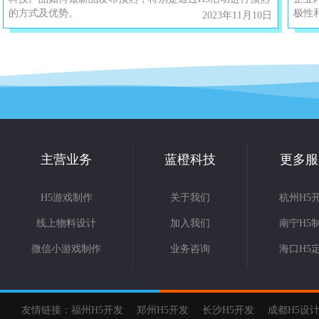
的方式及优势。
极性
2023年11月10日
主营业务
蓝橙科技
更多服
H5游戏制作
关于我们
杭州H5
线上物料设计
加入我们
南宁H5
微信小游戏制作
业务咨询
海口H5
友情链接：
福州H5开发
郑州H5开发
长沙H5开发
成都H5设